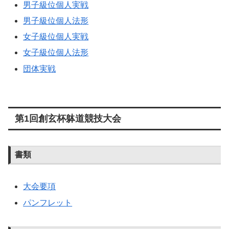
男子級位個人実戦
男子級位個人法形
女子級位個人実戦
女子級位個人法形
団体実戦
第1回創玄杯躰道競技大会
書類
大会要項
パンフレット