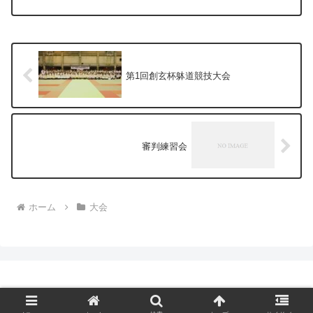
第1回創玄杯躰道競技大会
審判練習会
ホーム
大会
© 2024 創玄会.