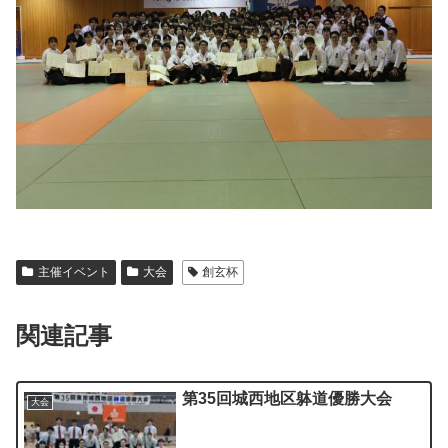
主催イベント
大会
創玄杯
関連記事
第35回城西地区躰道優勝大会
大会